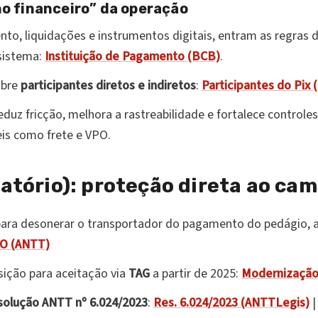
ho financeiro” da operação
o, liquidações e instrumentos digitais, entram as regras 
sistema:
Instituição de Pagamento (BCB)
.
obre
participantes diretos e indiretos
:
Participantes do Pix 
duz fricção, melhora a rastreabilidade e fortalece controles
is como frete e VPO.
atório): proteção direta ao ca
ara desonerar o transportador do pagamento do pedágio, a
PO (ANTT)
ição para aceitação via
TAG
a partir de 2025:
Modernização 
olução ANTT nº 6.024/2023
:
Res. 6.024/2023 (ANTTLegis)