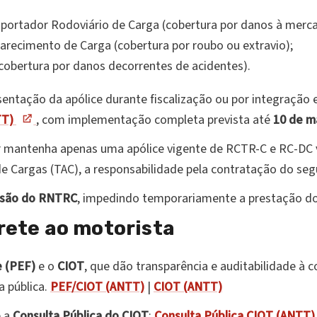
sportador Rodoviário de Carga (cobertura por danos à merca
arecimento de Carga (cobertura por roubo ou extravio);
(cobertura por danos decorrentes de acidentes).
ntação da apólice durante fiscalização ou por integração e
TT)
, com implementação completa prevista até
10 de m
 mantenha apenas uma apólice vigente de RCTR-C e RC-DC 
Cargas (TAC), a responsabilidade pela contratação do segur
são do RNTRC
, impedindo temporariamente a prestação do 
rete ao motorista
e (PEF)
e o
CIOT
, que dão transparência e auditabilidade à
a pública.
PEF/CIOT (ANTT)
|
CIOT (ANTT)
e a
Consulta Pública do CIOT
:
Consulta Pública CIOT (ANTT)