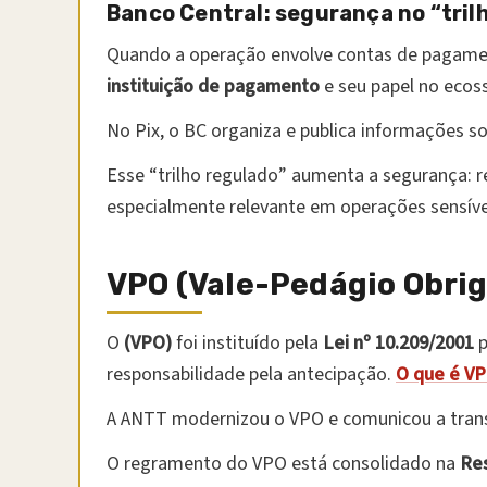
Banco Central: segurança no “tril
Quando a operação envolve contas de pagament
instituição de pagamento
e seu papel no ecos
No Pix, o BC organiza e publica informações s
Esse “trilho regulado” aumenta a segurança: re
especialmente relevante em operações sensíve
VPO (Vale-Pedágio Obrig
O
(VPO)
foi instituído pela
Lei nº 10.209/2001
p
responsabilidade pela antecipação.
O que é V
A ANTT modernizou o VPO e comunicou a trans
O regramento do VPO está consolidado na
Res